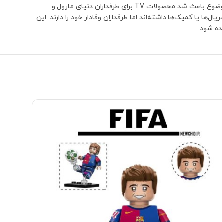
پدرش Xu Wenwu (The Mandarin) بود؛ شخصیت‌هایی که تا مدت‌ها هیچ برند دیگری نسخه اختصاصی و قابل توجهی از آن‌ها تولید نکرده بود. همین موضوع باعث شد محصولات TV برای طرفداران دنیای مارول و
 حضور کوتاه‌تری در فیلم‌ها، سریال‌ها یا کمیک‌ها داشته‌اند اما طرفداران وفادار خود را دارند. این
ده شود.