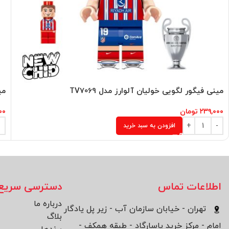
مینی فیگور لگویی خولیان آلوارز مدل TV7069
می
۲۳۹,۰۰۰
تومان
۰۰
افزودن به سبد خرید
اطلاعات تماس
دسترسی سریع
درباره ما
تهران - خیابان سازمان آب - زیر پل یادگار
بلاگ
امام - مرکز خرید پاسارگاد - طبقه همکف -