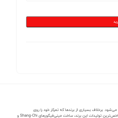
ید
می‌شود. برخلاف بسیاری از برندها که تمرکز خود را روی
شخصیت‌های بسیار محبوب و پرفروش می‌گذارند، TV بارها سراغ کاراکترهایی رفته که معمولاً توسط سایر تولیدکنندگان نادیده گرفته می‌شوند.یکی از شاخص‌ترین تولیدات این برند، ساخت مینی‌فیگورهای Shang-Chi و