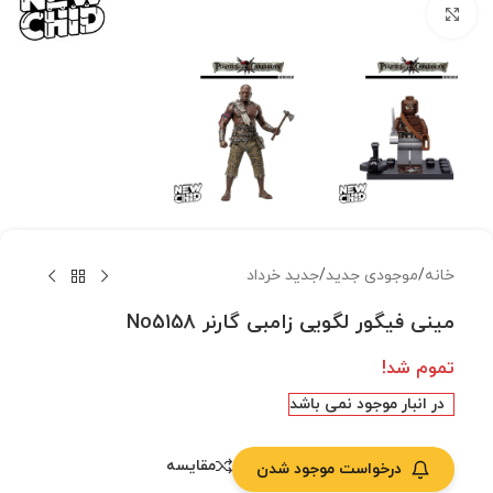
بزرگنمایی تصویر
خانه
/
موجودی جدید
/
جدید خرداد
مینی فیگور لگویی زامبی گارنر No5158
تموم شد!
در انبار موجود نمی باشد
مقایسه
درخواست موجود شدن