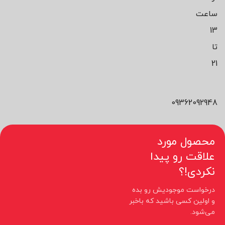
ساعت
13
تا
21
09362092948
محصول مورد
علاقت رو پیدا
نکردی!؟
درخواست موجودیش رو بده
و اولین کسی باشید که باخبر
می‌شود.