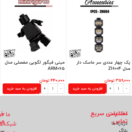
پک چهار عددی سر ماسک دار
مینی فیگور لگویی مفصلی مدل
مدل ZH004
ARM065
۳۵۹,۰۰۰
تومان
۴۴۰,۰۰۰
تومان
افزودن به سبد خرید
افزودن به سبد خرید
اطلاعات
دسترسی سریع
خد
ما در
تماس
مش
شبکه‌ه
درباره ما
بلاگ
سو