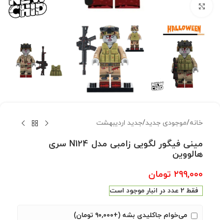
بزرگنمایی تصویر
خانه
/
موجودی جدید
/
جدید اردیبهشت
مینی فیگور لگویی زامبی مدل N124 سری
هالووین
۲۹۹,۰۰۰
تومان
فقط 2 عدد در انبار موجود است
می‌خوام جاکلیدی بشه (+۹۰,۰۰۰ تومان)