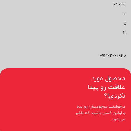
ساعت
13
تا
21
09362092948
محصول مورد
علاقت رو پیدا
نکردی!؟
درخواست موجودیش رو بده
و اولین کسی باشید که باخبر
می‌شود.