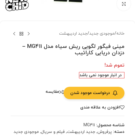
بزرگنمایی تصویر
خانه
/
موجودی جدید
/
جدید اردیبهشت
مینی فیگور لگویی ریش سیاه مدل MG411 –
دزدان دریایی کارائیب
تموم شد!
در انبار موجود نمی باشد
مقایسه
درخواست موجود شدن
افزودن به علاقه مندی
شناسه محصول:
MG411
دسته:
پرفروش
,
جدید اردیبهشت
,
فیلم و سریال
,
موجودی جدید