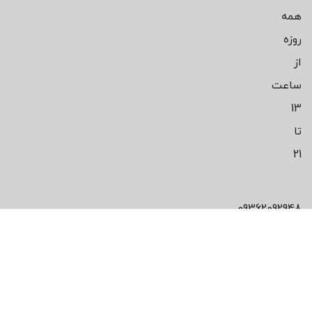
همه
روزه
از
ساعت
13
تا
21
09362092948
محصول مورد
علاقت رو پیدا
نکردی!؟