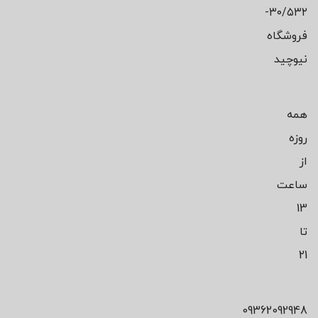
۳۰/۵۳۲-
فروشگاه
نیوچید
همه
روزه
از
ساعت
13
تا
21
09362092948