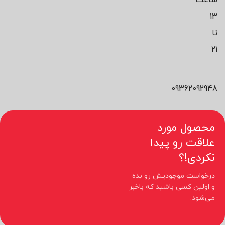
13
تا
21
09362092948
محصول مورد
علاقت رو پیدا
نکردی!؟
درخواست موجودیش رو بده
و اولین کسی باشید که باخبر
می‌شود.