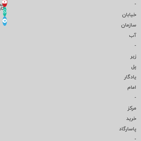
-
حس
کار
خیابان
سازمان
آب
-
زیر
پل
یادگار
امام
-
مرکز
خرید
پاسارگاد
-