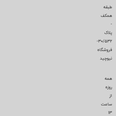
طبقه
همکف
-
پلاک
۳۰/۵۳۲-
فروشگاه
نیوچید
همه
روزه
از
ساعت
13