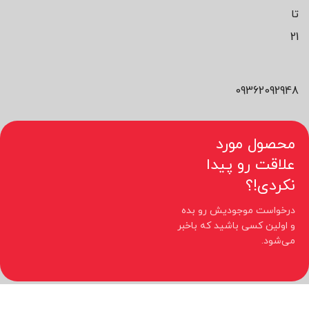
تا
21
09362092948
محصول مورد
علاقت رو پیدا
نکردی!؟
درخواست موجودیش رو بده
و اولین کسی باشید که باخبر
می‌شود.
کلیه حقوق مادی و معنوی این سایت متعلق به فروشگاه نیوچید می باشد.