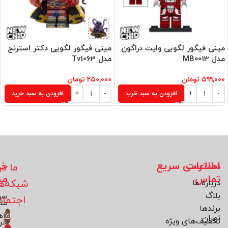
مینی فیگور لگویی وایت دراگون
مینی فیگور لگویی دکتر استرنج
مدل MB0013
مدل Tv1063
۵۹۹,۰۰۰
تومان
۲۵۰,۰۰۰
تومان
افزودن به سبد خرید
افزودن به سبد خرید
اطلاعات
دسترسی سریع
خد
ما در
تماس
مش
شبکه‌ه
درباره ما
بلاگ
سو
اجتما
مت
برند‌ها
راه
تهران
تخفیف‌های ویژه
خر