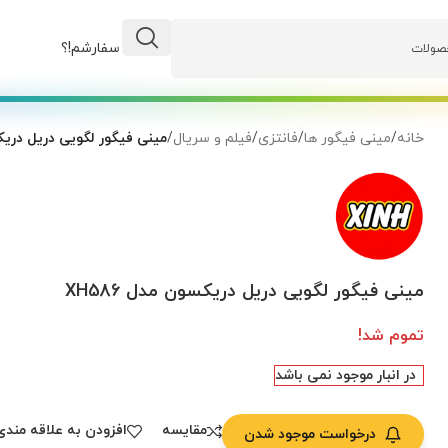
وضعیت سفارشم!؟
خانه
/
مینی فیگور ها
/
فانتزی
/
فیلم و سریال
/
مینی فیگور لگویی دریل دریکسون
مینی فیگور لگویی دریل دریکسون مدل XH586
تموم شد!
در انبار موجود نمی باشد
مقایسه
افزودن به علاقه مندی
درخواست موجود شدن