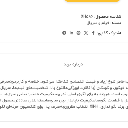
شناسه محصول:
XH586
دسته:
فیلم و سریال
اشتراک گذاری:
درباره برند
است که به‌خاطر تنوع زیاد و قیمت اقتصادی شناخته می‌شود. خلاصه و کاربردی:
دف: کلکسیونرها، علاقه‌مندان به فیگور، و کودکان (با نظارت)ویژگی‌هاتنوع بالا: شخصیت‌های فیل
ها خوب است، هرچند به پای لگوی اصلی نمی‌رسدکیفیت متغیر: بعضی سری‌ها عا
ا قطعات لگومعایبکیفیت ناپایدار بین سری‌هابسته‌بندی ساده‌ترمحصول اور
باشه، اما برای تنوع شخصیت‌ها عالیه.