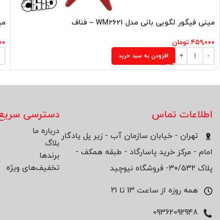
مینی فیگور لگویی بانی مدل WM2621 – فناف
می
۴۵۹,۰۰۰
تومان
۰۰
افزودن به سبد خرید
اطلاعات تماس
دسترسی سریع
درباره ما
تهران - خیابان سازمان آب - زیر پل یادگار
بلاگ
امام - مرکز خرید پاسارگاد - طبقه همکف -
برند‌ها
تخفیف‌های ویژه
پلاک ۳۰/۵۳۲- فروشگاه نیوچید
همه روزه از ساعت 13 تا 21
09362092948