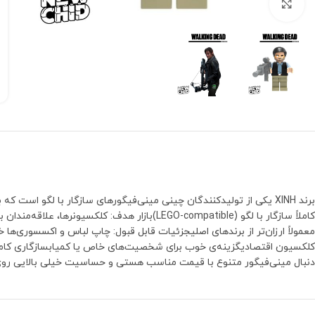
بزرگنمایی تصویر
برند XINH یکی از تولیدکنندگان چینی مینی‌فیگورهای سازگار با لگو 
کاملاً سازگار با لگو (LEGO-compatible)بازار ه
معمولاً ارزان‌تر از برندهای اصلیجزئیات قابل قبول: چاپ لباس و اکسسوری‌
کلکسیون اقتصادیگزینه‌ی خوب برای شخصیت‌های خاص یا کمیابسازگاری کامل ب
دنبال مینی‌فیگور متنوع با قیمت مناسب هستی و حساسیت خیلی بالایی روی برند لگو نداری، XINH انتخاب مقرون‌به‌صرفه‌ایه. برای کلکسیون حرفه‌ای لگو شاید اولویت دوم 