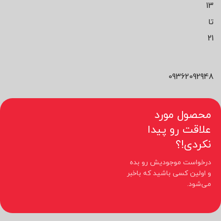
13
تا
21
09362092948
محصول مورد
علاقت رو پیدا
نکردی!؟
درخواست موجودیش رو بده
و اولین کسی باشید که باخبر
می‌شود.