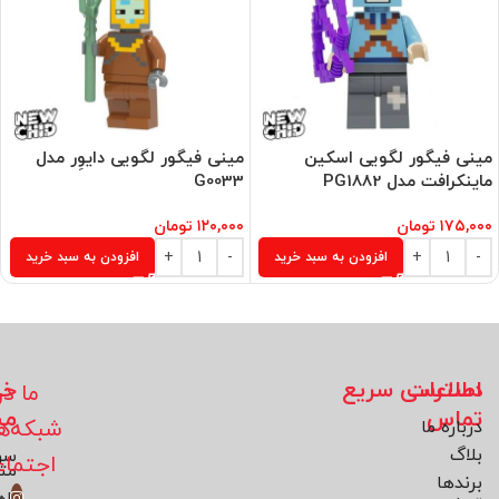
مینی فیگور لگویی اسکین
مینی فیگور لگویی دایوِر مدل
ماینکرافت مدل PG1882
G0033
۱۷۵,۰۰۰
تومان
۱۲۰,۰۰۰
تومان
افزودن به سبد خرید
افزودن به سبد خرید
اطلاعات
دسترسی سریع
خد
ما در
تماس
مش
شبکه‌ه
درباره ما
بلاگ
سو
اجتما
مت
برند‌ها
راه