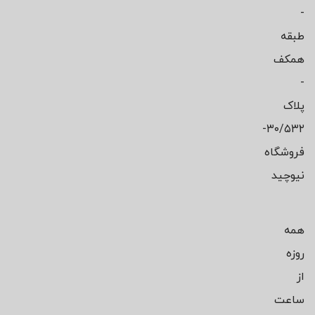
-
طبقه
همکف
-
پلاک
۳۰/۵۳۲-
فروشگاه
نیوچید
همه
روزه
از
ساعت