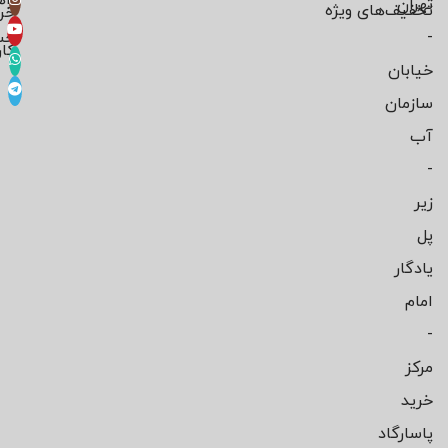
تهران
تخفیف‌های ویژه
خر
-
حس
کار
خیابان
سازمان
آب
-
زیر
پل
یادگار
امام
-
مرکز
خرید
پاسارگاد