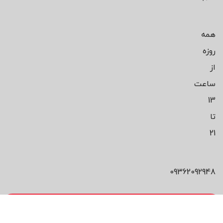
همه
روزه
از
ساعت
13
تا
21
09362092948
محصول مورد