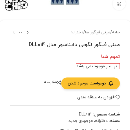
بزرگنمایی تصویر
خانه
/
مینی فیگور ها
/
دخترانه
مینی فیگور لگویی دایناسور مدل DLL014
تموم شد!
در انبار موجود نمی باشد
مقایسه
درخواست موجود شدن
افزودن به علاقه مندی
شناسه محصول:
DLL014
دسته:
دخترانه
,
موجودی جدید