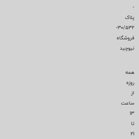
-
پلاک
۳۰/۵۳۲-
فروشگاه
نیوچید
همه
روزه
از
ساعت
13
تا
21