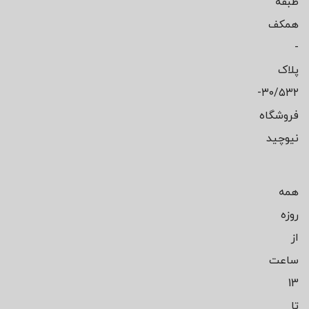
طبقه
همکف
-
پلاک
۳۰/۵۳۲-
فروشگاه
نیوچید
همه
روزه
از
ساعت
13
تا