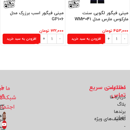
مینی فیگور لگویی سنت
مینی فیگور اسب برزرک مدل
مارکوس مارس مدل WM3041
GP106
۴۵۳,۰۰۰
تومان
۶۲۲,۰۰۰
تومان
افزودن به سبد خرید
افزودن به سبد خرید
اطلاعات
دسترسی سریع
خد
ما در
تماس
مش
شبکه‌ه
درباره ما
بلاگ
سو
اجتما
مت
برند‌ها
راه
تهران
تخفیف‌های ویژه
خر
-
حس