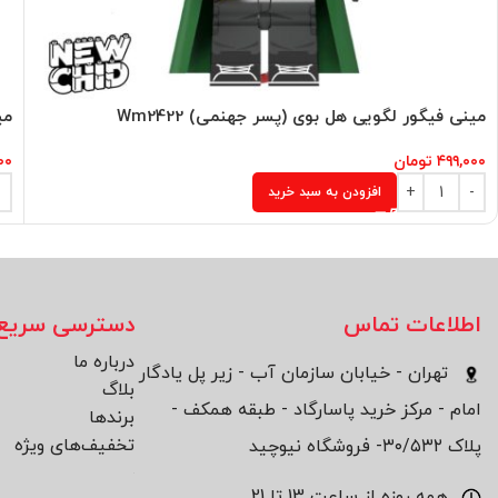
مینی فیگور لگویی هل بوی (پسر جهنمی) Wm2422
مینی
۴۹۹,۰۰۰
تومان
۰۰
افزودن به سبد خرید
اطلاعات تماس
دسترسی سریع
درباره ما
تهران - خیابان سازمان آب - زیر پل یادگار
بلاگ
امام - مرکز خرید پاسارگاد - طبقه همکف -
برند‌ها
تخفیف‌های ویژه
پلاک ۳۰/۵۳۲- فروشگاه نیوچید
همه روزه از ساعت 13 تا 21