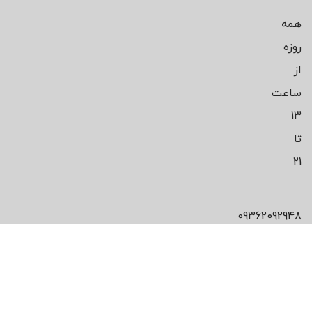
همه
روزه
از
ساعت
13
تا
21
09362092948
محصول مورد
علاقت رو پیدا