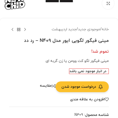
بزرگنمایی تصویر
خانه
/
موجودی جدید
/
جدید اردیبهشت
مینی فیگور لگویی ایور مدل N409 – رد دد
تموم شد!
مینی فیگور لگو کت وومن یا زن گربه ای
در انبار موجود نمی باشد
مقایسه
درخواست موجود شدن
افزودن به علاقه مندی
شناسه محصول:
N409