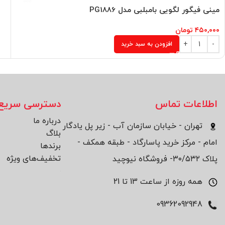
مینی فیگور لگویی بامبلبی مدل PG1886
۴۵۰,۰۰۰
تومان
افزودن به سبد خرید
اطلاعات تماس
دسترسی سریع
درباره ما
تهران - خیابان سازمان آب - زیر پل یادگار
بلاگ
امام - مرکز خرید پاسارگاد - طبقه همکف -
برند‌ها
تخفیف‌های ویژه
پلاک ۳۰/۵۳۲- فروشگاه نیوچید
همه روزه از ساعت 13 تا 21
09362092948