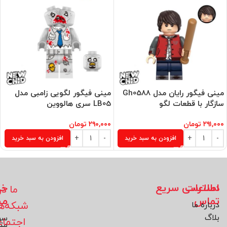
مینی فیگور رایان مدل Gh0588
مینی فیگور لگویی زامبی مدل
سازگار با قطعات لگو
LB05 سری هالووین
۲۹۱,۰۰۰
تومان
۲۹۰,۰۰۰
تومان
افزودن به سبد خرید
افزودن به سبد خرید
اطلاعات
دسترسی سریع
خد
ما در
تماس
مش
شبکه‌ه
درباره ما
بلاگ
سو
اجتما
مت