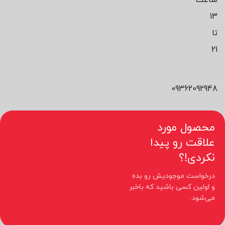
13
تا
21
09362092948
محصول مورد
علاقت رو پیدا
نکردی!؟
درخواست موجودیش رو بده
و اولین کسی باشید که باخبر
می‌شود.