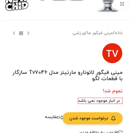
بزرگنمایی تصویر
خانه
/
مینی فیگور ها
/
ورزشی
مینی فیگور لائوتارو مارتینز مدل Tv7046 سازگار
با قطعات لگو
تموم شد!
در انبار موجود نمی باشد
مقایسه
درخواست موجود شدن
افزودن به علاقه مندی