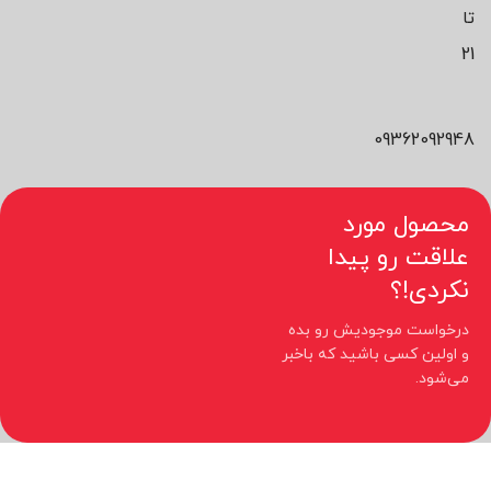
تا
21
09362092948
محصول مورد
علاقت رو پیدا
نکردی!؟
درخواست موجودیش رو بده
و اولین کسی باشید که باخبر
می‌شود.
کلیه حقوق مادی و معنوی این سایت متعلق به فروشگاه نیوچید می باشد.