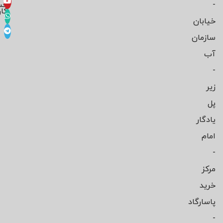
-
حس
کار
خیابان
سازمان
آب
-
زیر
پل
یادگار
امام
-
مرکز
خرید
پاسارگاد
-