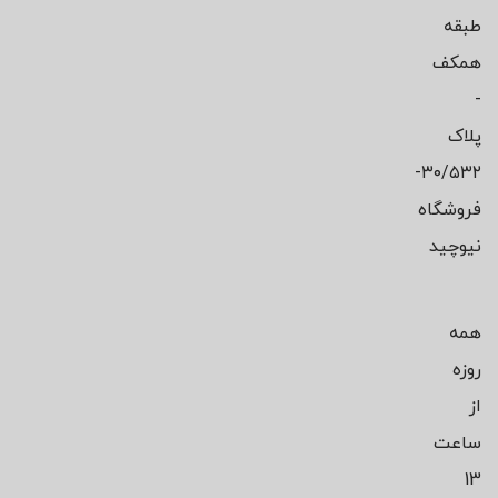
طبقه
همکف
-
پلاک
۳۰/۵۳۲-
فروشگاه
نیوچید
همه
روزه
از
ساعت
13