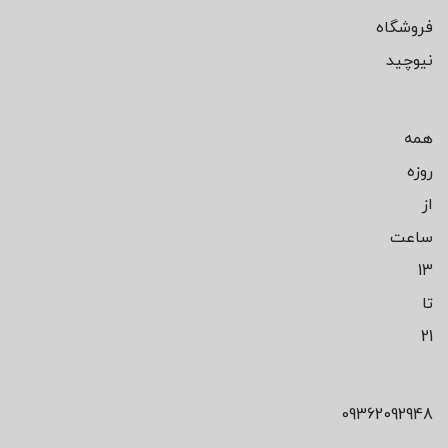
فروشگاه
نیوچید
همه
روزه
از
ساعت
13
تا
21
09362092948