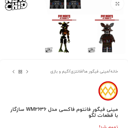
بزرگنمایی تصویر
خانه
/
مینی فیگور ها
/
فانتزی
/
گیم و بازی
مینی فیگور فانتوم فاکسی مدل WM2636 سازگار
با قطعات لگو
تموم شد!