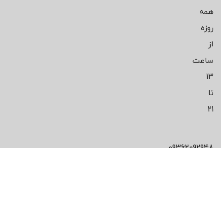
همه
روزه
از
ساعت
13
تا
21
09362092948
محصول مورد
علاقت رو پیدا
نکردی!؟