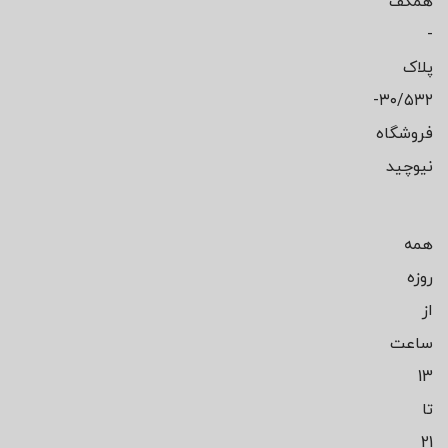
همکف
-
پلاک
۳۰/۵۳۲-
فروشگاه
نیوچید
همه
روزه
از
ساعت
13
تا
21