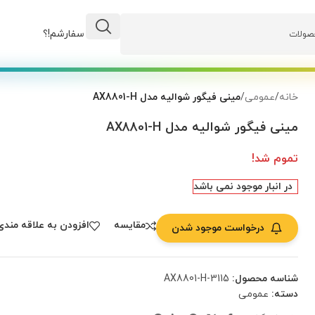
وضعیت سفارشم!؟
خانه
/
عمومی
/
مینی فیگور شوالیه مدل AX8801-H
مینی فیگور شوالیه مدل AX8801-H
تموم شد!
در انبار موجود نمی باشد
مقایسه
افزودن به علاقه مندی
درخواست موجود شدن
شناسه محصول:
AX8801-H-3115
دسته:
عمومی