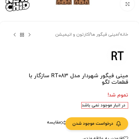
بزرگنمایی تصویر
خانه
/
مینی فیگور ها
/
کارتون و انیمیشن
مینی فیگور شهردار مدل RT083 سازگار با
قطعات لگو
تموم شد!
در انبار موجود نمی باشد
مقایسه
درخواست موجود شدن
افزودن به علاقه مندی