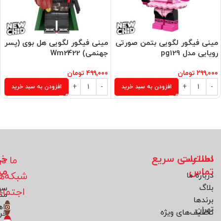
مینی فیگور لگویی بتمن صورتی
مینی فیگور لگویی هل بوی (پسر
رویایی مدل pg129
جهنمی) Wm2422
۲۹۹,۰۰۰
تومان
۴۹۹,۰۰۰
تومان
افزودن به سبد خرید
افزودن به سبد خرید
اطلاعات
دسترسی سریع
خد
ما در
تماس
مش
شبکه‌ه
درباره ما
بلاگ
سو
اجتما
مت
برند‌ها
راه
تهران
تخفیف‌های ویژه
خر