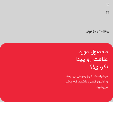
تا
21
09362092948
محصول مورد
علاقت رو پیدا
نکردی!؟
درخواست موجودیش رو بده
و اولین کسی باشید که باخبر
می‌شود.
کلیه حقوق مادی و معنوی این سایت متعلق به فروشگاه نیوچید می باشد.