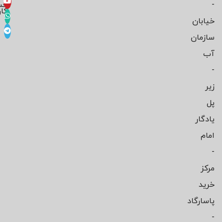
-
حس
کار
خیابان
سازمان
آب
-
زیر
پل
یادگار
امام
-
مرکز
خرید
پاسارگاد
-