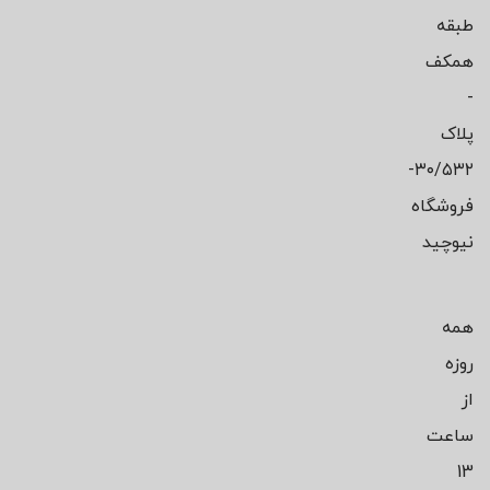
طبقه
همکف
-
پلاک
۳۰/۵۳۲-
فروشگاه
نیوچید
همه
روزه
از
ساعت
13