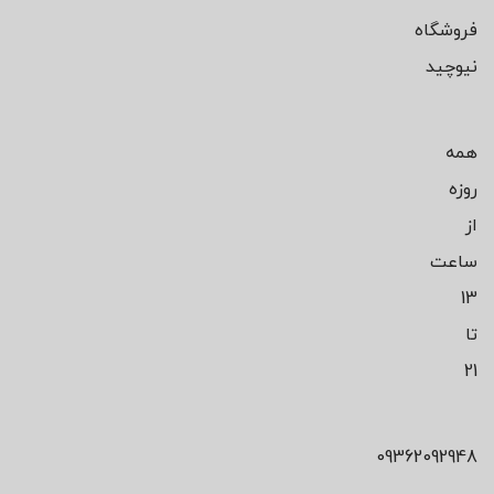
فروشگاه
نیوچید
همه
روزه
از
ساعت
13
تا
21
09362092948