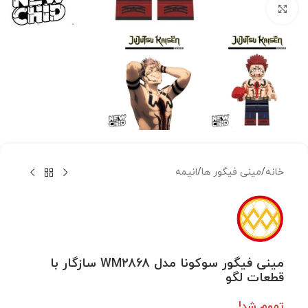
بزرگنمایی تصویر
خانه
/
مینی فیگور ها
/
انیمه
مینی فیگور سوکونا مدل WM2868 سازگار با
قطعات لگو
تموم شد!