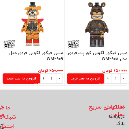
مینی فیگور لگویی کوراپت فردی
مینی فیگور لگویی فردی مدل
مدل WM2908
WM2909
۶۵۰,۰۰۰
تومان
۶۵۰,۰۰۰
تومان
افزودن به سبد خرید
افزودن به سبد خرید
اطلاعات
دسترسی سریع
خد
ما در
تماس
مش
شبکه‌ه
درباره ما
بلاگ
سو
اجتما
مت