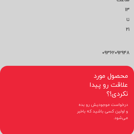
13
تا
21
09362092948
محصول مورد
علاقت رو پیدا
نکردی!؟
درخواست موجودیش رو بده
و اولین کسی باشید که باخبر
می‌شود.