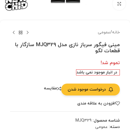
بزرگنمایی تصویر
خانه
/
عمومی
مینی فیگور سرباز نازی مدل MJQ329 سازگار با
قطعات لگو
تموم شد!
در انبار موجود نمی باشد
مقایسه
درخواست موجود شدن
افزودن به علاقه مندی
شناسه محصول:
MJQ329
دسته:
عمومی