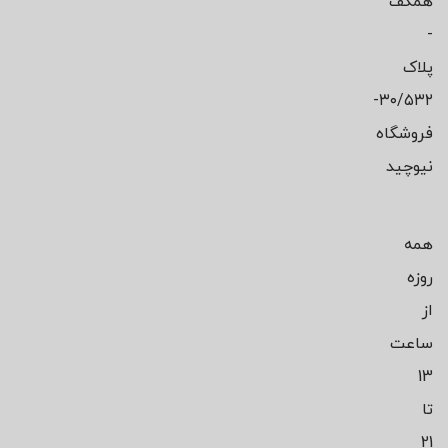
همکف
-
پلاک
۳۰/۵۳۲-
فروشگاه
نیوچید
همه
روزه
از
ساعت
13
تا
21