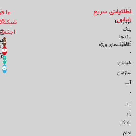
اطلاعات
دسترسی سریع
خد
ما در
تماس
مش
شبکه‌ه
درباره ما
بلاگ
سو
اجتما
مت
برند‌ها
راه
تهران
تخفیف‌های ویژه
خر
-
حس
کار
خیابان
سازمان
آب
-
زیر
پل
یادگار
امام