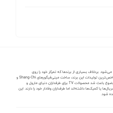
می‌شود. برخلاف بسیاری از برندها که تمرکز خود را روی
شخصیت‌های بسیار محبوب و پرفروش می‌گذارند، TV بارها سراغ کاراکترهایی رفته که معمولاً توسط سایر تولیدکنندگان نادیده گرفته می‌شوند.یکی از شاخص‌ترین تولیدات این برند، ساخت مینی‌فیگورهای Shang-Chi و
پدرش Xu Wenwu (The Mandarin) بود؛ شخصیت‌هایی که تا مدت‌ها هیچ برند دیگری نسخه اختصاصی و قابل توجهی از آن‌ها تولید نکرده بود. همین موضوع باعث شد محصولات TV برای طرفداران دنیای مارول و
 حضور کوتاه‌تری در فیلم‌ها، سریال‌ها یا کمیک‌ها داشته‌اند اما طرفداران وفادار خود را دارند. این
ده شود.