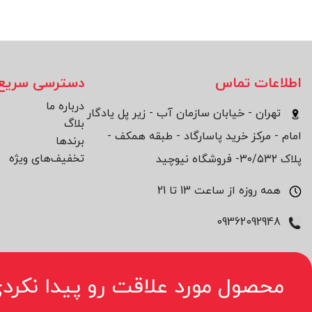
اطلاعات تماس
دسترسی سریع
درباره ما
تهران - خیابان سازمان آب - زیر پل یادگار
بلاگ
امام - مرکز خرید پاسارگاد - طبقه همکف -
برند‌ها
تخفیف‌های ویژه
پلاک ۳۰/۵۳۲- فروشگاه نیوچید
همه روزه از ساعت 13 تا 21
09362092948
محصول مورد علاقت رو پیدا نکردی