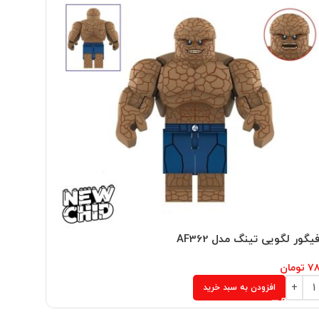
گور لگویی تینگ مدل AF362
بیگ فیگور
۷۸
تومان
۷۸۰,۰۰۰
ت
افزودن به سبد خرید