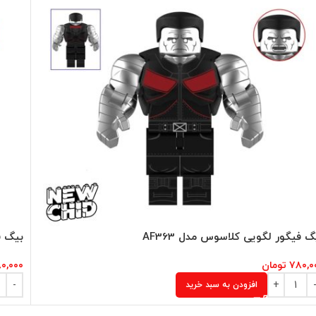
گ فیگور لگویی کلاسوس مدل AF363
بیگ فی
۷۸۰,۰
تومان
۰,۰۰۰
افزودن به سبد خرید