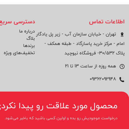
اطلاعات تماس
دسترسی سریع
درباره ما
تهران - خیابان سازمان آب - زیر پل یادگار
بلاگ
امام - مرکز خرید پاسارگاد - طبقه همکف -
برند‌ها
تخفیف‌های ویژه
پلاک ۳۰/۵۳۲- فروشگاه نیوچید
همه روزه از ساعت 13 تا 21
09362092948
محصول مورد علاقت رو پیدا نکردی
درخواست موجودیش رو بده و اولین کسی باشید که باخبر می‌شود.