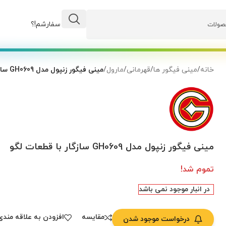
وضعیت سفارشم!؟
خانه
/
مینی فیگور ها
/
قهرمانی
/
مارول
/
مینی فیگور زنپول مدل GH0609 سازگار با قطعات لگو
مینی فیگور زنپول مدل GH0609 سازگار با قطعات لگو
تموم شد!
در انبار موجود نمی باشد
مقایسه
افزودن به علاقه مندی
درخواست موجود شدن