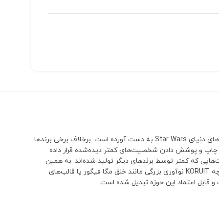
برند KORUIT یکی از قدیمی‌ترین و شناخته‌شده‌ترین تولیدکنندگان مینی‌فیگورهای سازگار با لگو است که بیشتر شهرت خود را از تولید گسترده شخصیت‌های دنیای Star Wars به دست آورده است. برخلاف برخی برندها
ای کاراکترها، کیفیت مناسب چاپ و پوشش دادن شخصیت‌های کمتر دیده‌شده قرار داده
هایی که کمتر توسط برندهای دیگر تولید شده‌اند. به همین
دلیل KORUIT در میان طرفداران استار وارز جایگاه ویژه‌ای دارد و بسیاری از کلکسیونرها برای تکمیل مجموعه‌های خود سراغ محصولات این برند می‌روند.اگرچه KORUIT نوآوری بزرگی مانند خلق مگا فیگور یا قالب‌های
و قابل اعتماد این حوزه تبدیل شده است