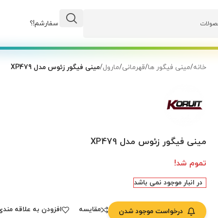
وضعیت سفارشم!؟
خانه
/
مینی فیگور ها
/
قهرمانی
/
مارول
/
مینی فیگور زئوس مدل XP479
مینی فیگور زئوس مدل XP479
تموم شد!
در انبار موجود نمی باشد
مقایسه
افزودن به علاقه مندی
درخواست موجود شدن