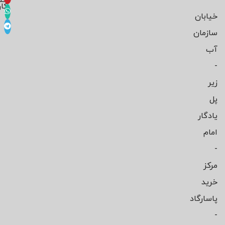
-
حس
کار
خیابان
سازمان
آب
-
زیر
پل
یادگار
امام
-
مرکز
خرید
پاسارگاد
-