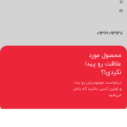
تا
21
09362092948
محصول مورد
علاقت رو پیدا
نکردی!؟
درخواست موجودیش رو بده
و اولین کسی باشید که باخبر
می‌شود.
کلیه حقوق مادی و معنوی این سایت متعلق به فروشگاه نیوچید می باشد.