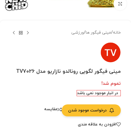
بزرگنمایی تصویر
خانه
/
مینی فیگور ها
/
ورزشی
مینی فیگور لگویی رونالدو نازاریو مدل TV7026
تموم شد!
در انبار موجود نمی باشد
مقایسه
درخواست موجود شدن
افزودن به علاقه مندی