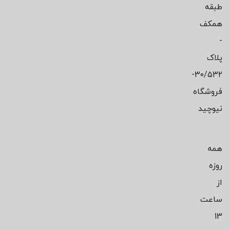
طبقه
همکف
-
پلاک
۳۰/۵۳۲-
فروشگاه
نیوچید
همه
روزه
از
ساعت
13