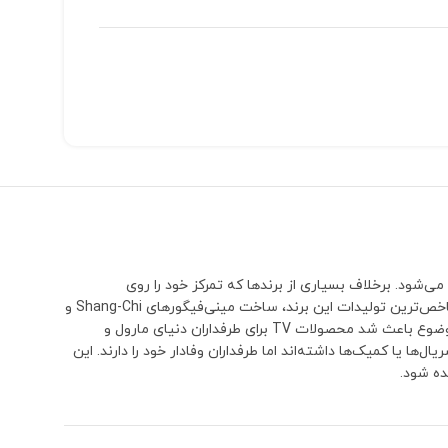
می‌شود. برخلاف بسیاری از برندها که تمرکز خود را روی
شخصیت‌های بسیار محبوب و پرفروش می‌گذارند، TV بارها سراغ کاراکترهایی رفته که معمولاً توسط سایر تولیدکنندگان نادیده گرفته می‌شوند.یکی از شاخص‌ترین تولیدات این برند، ساخت مینی‌فیگورهای Shang-Chi و
پدرش Xu Wenwu (The Mandarin) بود؛ شخصیت‌هایی که تا مدت‌ها هیچ برند دیگری نسخه اختصاصی و قابل توجهی از آن‌ها تولید نکرده بود. همین موضوع باعث شد محصولات TV برای طرفداران دنیای مارول و
 حضور کوتاه‌تری در فیلم‌ها، سریال‌ها یا کمیک‌ها داشته‌اند اما طرفداران وفادار خود را دارند. این
ده شود.