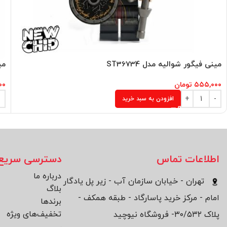
مینی فیگور شوالیه مدل ST36734
می
۵۵۵,۰۰۰
تومان
۰۰
افزودن به سبد خرید
اطلاعات تماس
دسترسی سریع
درباره ما
تهران - خیابان سازمان آب - زیر پل یادگار
بلاگ
امام - مرکز خرید پاسارگاد - طبقه همکف -
برند‌ها
تخفیف‌های ویژه
پلاک ۳۰/۵۳۲- فروشگاه نیوچید