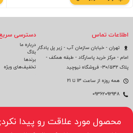
اطلاعات تماس
دسترسی سریع
درباره ما
تهران - خیابان سازمان آب - زیر پل یادگار
بلاگ
امام - مرکز خرید پاسارگاد - طبقه همکف -
برند‌ها
تخفیف‌های ویژه
پلاک ۳۰/۵۳۲- فروشگاه نیوچید
همه روزه از ساعت 13 تا 21
09362092948
محصول مورد علاقت رو پیدا نکردی