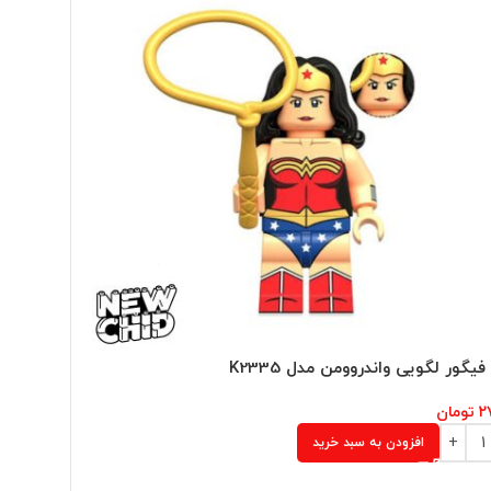
یگور لگویی واندروومن مدل K2335
مینی فیگو
۲
تومان
۵۰۷,۰۰۰
ت
افزودن به سبد خرید