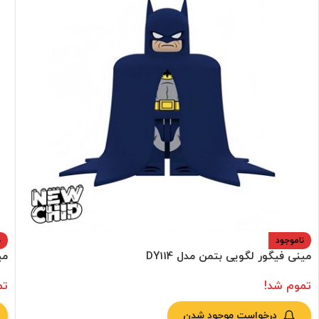
ناموجود
ن
مینی فیگور لگویی بتمن مدل DY114
می
تموم شد!
تم
درخواست موجود شدن