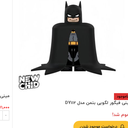
مینی ف
اموجود
نی فیگور لگویی بتمن مدل DY112
۷۱,۰۰۰
وم شد!
درخواست موجود شدن