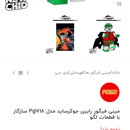
بزرگنمایی تصویر
خانه
/
مینی فیگور ها
/
قهرمانی
/
دی سی
مینی فیگور رابین جوکرساید مدل Pg1718 سازگار
با قطعات لگو
تموم شد!