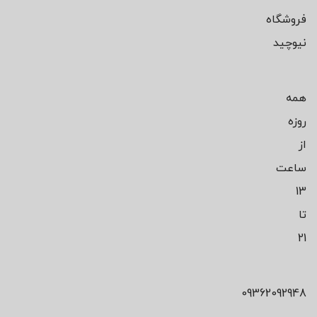
فروشگاه
نیوچید
همه
روزه
از
ساعت
13
تا
21
09362092948