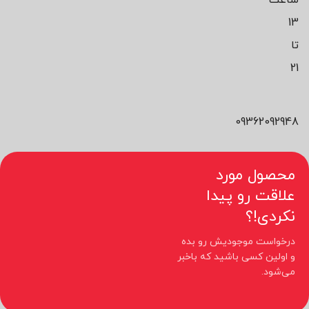
ساعت
13
تا
21
09362092948
محصول مورد
علاقت رو پیدا
نکردی!؟
درخواست موجودیش رو بده
و اولین کسی باشید که باخبر
می‌شود.