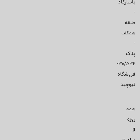
پاسارگاد
-
طبقه
همکف
-
پلاک
۳۰/۵۳۲-
فروشگاه
نیوچید
همه
روزه
از