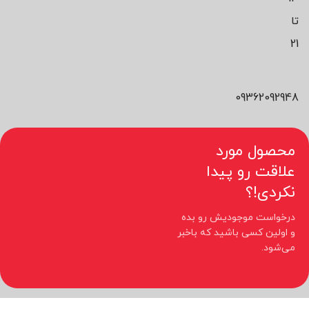
تا
21
09362092948
محصول مورد
علاقت رو پیدا
نکردی!؟
درخواست موجودیش رو بده
و اولین کسی باشید که باخبر
می‌شود.