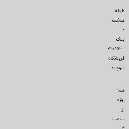
-
طبقه
همکف
-
پلاک
۳۰/۵۳۲-
فروشگاه
نیوچید
همه
روزه
از
ساعت
13