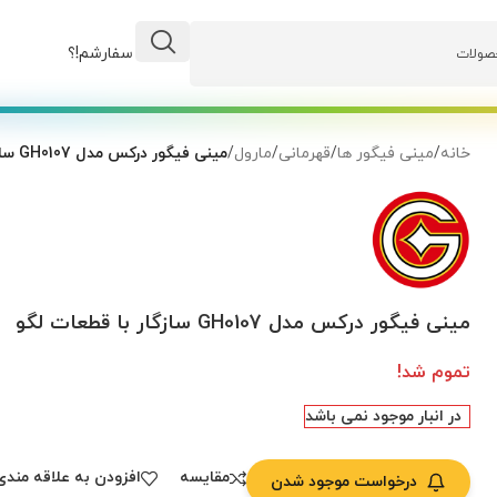
وضعیت سفارشم!؟
خانه
/
مینی فیگور ها
/
قهرمانی
/
مارول
/
مینی فیگور درکس مدل GH0107 سازگار با قطعات لگو
مینی فیگور درکس مدل GH0107 سازگار با قطعات لگو
تموم شد!
در انبار موجود نمی باشد
مقایسه
افزودن به علاقه مندی
درخواست موجود شدن