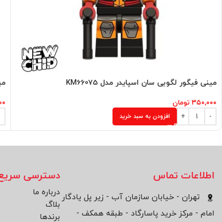
مینی فیگور لگویی سان اسپایدر مدل KM66075
می
۳۵۰,۰۰۰
تومان
۰۰
افزودن به سبد خرید
اطلاعات تماس
دسترسی سریع
درباره ما
تهران - خیابان سازمان آب - زیر پل یادگار
بلاگ
امام - مرکز خرید پاسارگاد - طبقه همکف -
برند‌ها