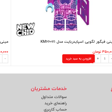
نی فیگور لگویی اسپایدربایت مدل KM66071
مینی ف
۳۵۰,۰
تومان
۰,۰۰۰
افزودن به سبد خرید
خدمات مشتریان
سوالات متداول
راهنمای خرید
حساب کاربری