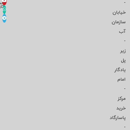
-
حس
کار
خیابان
سازمان
آب
-
زیر
پل
یادگار
امام
-
مرکز
خرید
پاسارگاد
-