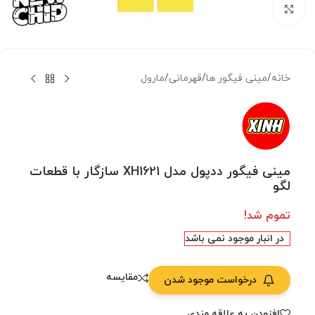
بزرگنمایی تصویر
خانه
/
مینی فیگور ها
/
قهرمانی
/
مارول
مینی فیگور ددپول مدل XH1621 سازگار با قطعات
لگو
تموم شد!
در انبار موجود نمی باشد
مقایسه
درخواست موجود شدن
افزودن به علاقه مندی