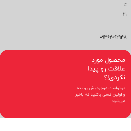
تا
21
09362092948
محصول مورد
علاقت رو پیدا
نکردی!؟
درخواست موجودیش رو بده
و اولین کسی باشید که باخبر
می‌شود.
کلیه حقوق مادی و معنوی این سایت متعلق به فروشگاه نیوچید می باشد.