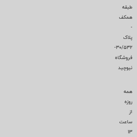
طبقه
همکف
-
پلاک
۳۰/۵۳۲-
فروشگاه
نیوچید
همه
روزه
از
ساعت
13