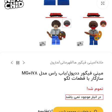
بزرگنمایی تصویر
خانه
/
مینی فیگور ها
/
قهرمانی
/
مارول
مینی فیگور ددپول/باب راس مدل MG0178
سازگار با قطعات لگو
تموم شد!
در انبار موجود نمی باشد
مقایسه
درخواست موجود شدن