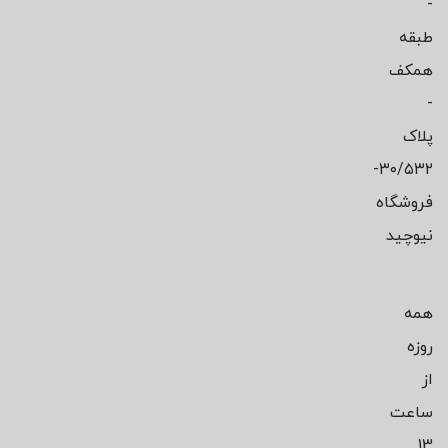
-
طبقه
همکف
-
پلاک
۳۰/۵۳۲-
فروشگاه
نیوچید
همه
روزه
از
ساعت
13