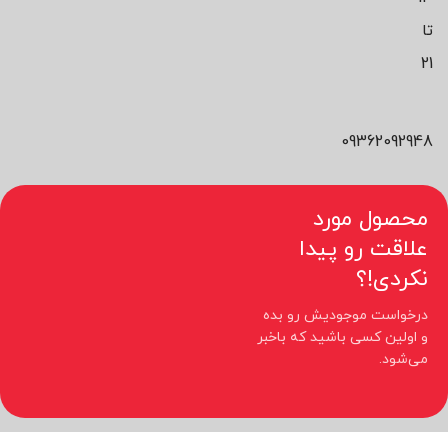
تا
21
09362092948
محصول مورد
علاقت رو پیدا
نکردی!؟
درخواست موجودیش رو بده
و اولین کسی باشید که باخبر
می‌شود.