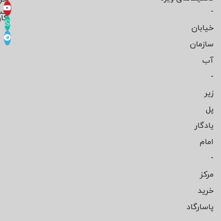
-
حس
کار
خیابان
سازمان
آب
-
زیر
پل
یادگار
امام
-
مرکز
خرید
پاسارگاد