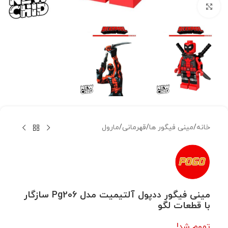
بزرگنمایی تصویر
خانه
/
مینی فیگور ها
/
قهرمانی
/
مارول
مینی فیگور ددپول آلتیمیت مدل Pg206 سازگار
با قطعات لگو
تموم شد!