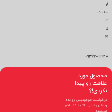
از
ساعت
13
تا
21
09362092948
محصول مورد
علاقت رو پیدا
نکردی!؟
درخواست موجودیش رو بده
و اولین کسی باشید که باخبر
می‌شود.