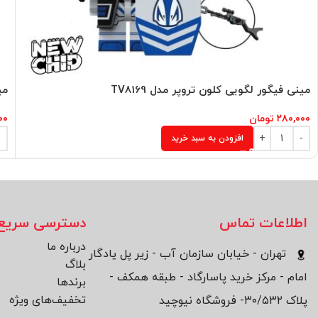
مینی فیگور لگویی کلون تروپر مدل TV8169
می
۲۸۰,۰۰۰
تومان
۰۰
افزودن به سبد خرید
اطلاعات تماس
دسترسی سریع
درباره ما
تهران - خیابان سازمان آب - زیر پل یادگار
بلاگ
امام - مرکز خرید پاسارگاد - طبقه همکف -
برند‌ها
تخفیف‌های ویژه
پلاک ۳۰/۵۳۲- فروشگاه نیوچید