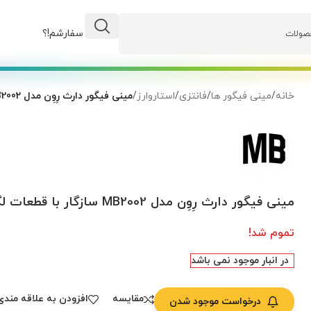
وضعیت سفارشم!؟
خانه
/
مینی فیگور ها
/
فانتزی
/
استاروارز
/
مینی فیگور دارث رِوِن مدل MB2002 سازگار با قطعات لگو
مینی فیگور دارث رِوِن مدل MB2002 سازگار با قطعات لگو
تموم شد!
در انبار موجود نمی باشد
مقایسه
افزودن به علاقه مندی
درخواست موجود شدن