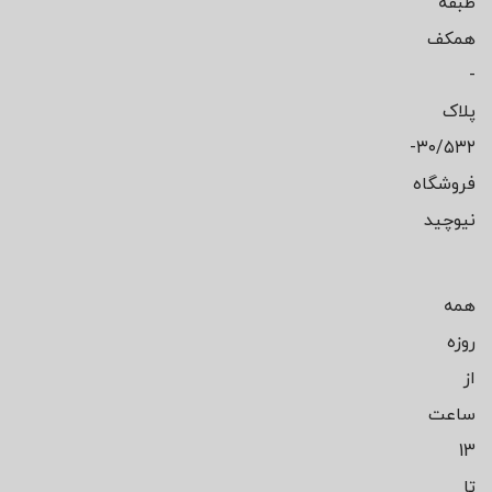
طبقه
همکف
-
پلاک
۳۰/۵۳۲-
فروشگاه
نیوچید
همه
روزه
از
ساعت
13
تا