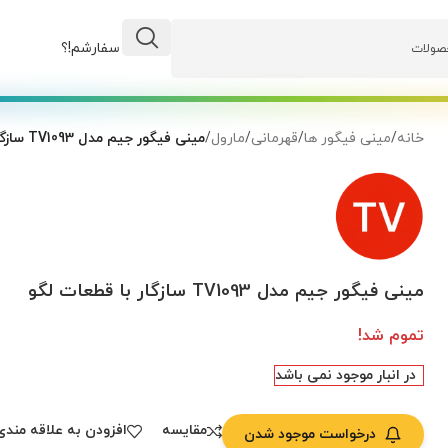
وضعیت سفارشم!؟
خانه
/
مینی فیگور ها
/
قهرمانی
/
مارول
/
مینی فیگور جیم مدل TV1093 سازگار با قطعات لگو
مینی فیگور جیم مدل TV1093 سازگار با قطعات لگو
تموم شد!
در انبار موجود نمی باشد
مقایسه
افزودن به علاقه مندی
درخواست موجود شدن