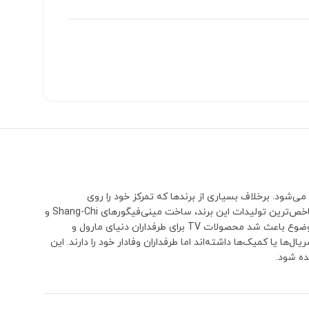
می‌شود. برخلاف بسیاری از برندها که تمرکز خود را روی
شخصیت‌های بسیار محبوب و پرفروش می‌گذارند، TV بارها سراغ کاراکترهایی رفته که معمولاً توسط سایر تولیدکنندگان نادیده گرفته می‌شوند.یکی از شاخص‌ترین تولیدات این برند، ساخت مینی‌فیگورهای Shang-Chi و
پدرش Xu Wenwu (The Mandarin) بود؛ شخصیت‌هایی که تا مدت‌ها هیچ برند دیگری نسخه اختصاصی و قابل توجهی از آن‌ها تولید نکرده بود. همین موضوع باعث شد محصولات TV برای طرفداران دنیای مارول و
 حضور کوتاه‌تری در فیلم‌ها، سریال‌ها یا کمیک‌ها داشته‌اند اما طرفداران وفادار خود را دارند. این
ده شود.