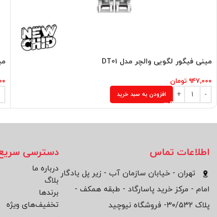
مینی فیگور لگویی والچر مدل DT01
می
۹۴۷,۰۰۰
تومان
۰۰
افزودن به سبد خرید
اطلاعات تماس
دسترسی سریع
درباره ما
تهران - خیابان سازمان آب - زیر پل یادگار
بلاگ
امام - مرکز خرید پاسارگاد - طبقه همکف -
برند‌ها
تخفیف‌های ویژه
پلاک ۳۰/۵۳۲- فروشگاه نیوچید