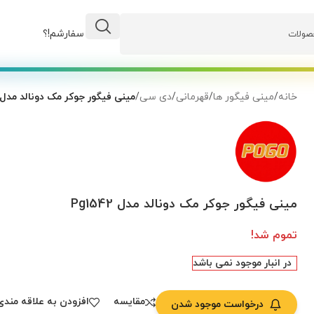
وضعیت سفارشم!؟
خانه
/
مینی فیگور ها
/
قهرمانی
/
دی سی
/
مینی فیگور جوکر مک دونالد مدل Pg1542
مینی فیگور جوکر مک دونالد مدل Pg1542
تموم شد!
در انبار موجود نمی باشد
مقایسه
افزودن به علاقه مندی
درخواست موجود شدن