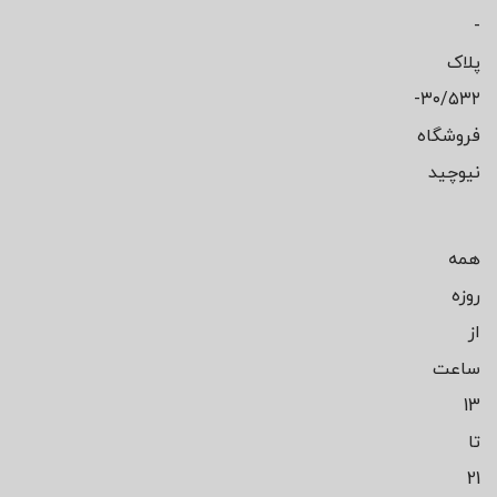
-
پلاک
۳۰/۵۳۲-
فروشگاه
نیوچید
همه
روزه
از
ساعت
13
تا
21