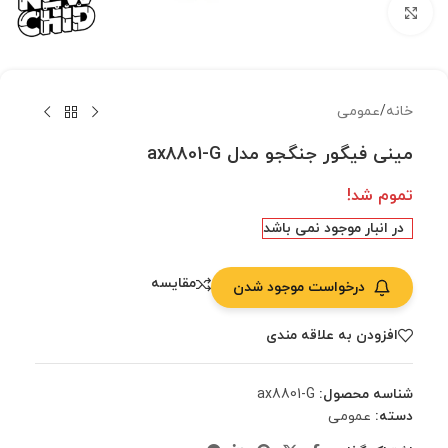
بزرگنمایی تصویر
خانه
/
عمومی
مینی فیگور جنگجو مدل ax8801-G
تموم شد!
در انبار موجود نمی باشد
مقایسه
درخواست موجود شدن
افزودن به علاقه مندی
شناسه محصول:
ax8801-G
دسته:
عمومی