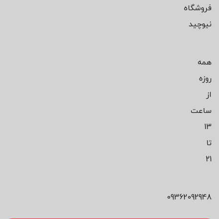
فروشگاه
نیوچید
همه
روزه
از
ساعت
13
تا
21
09362092948