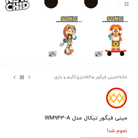
بزرگنمایی تصویر
خانه
/
مینی فیگور ها
/
فانتزی
/
گیم و بازی
مینی فیگور تیکال مدل WM943-A
تموم شد!