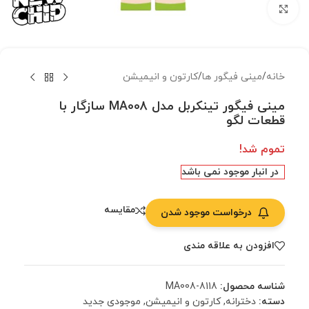
بزرگنمایی تصویر
خانه
/
مینی فیگور ها
/
کارتون و انیمیشن
مینی فیگور تینکربل مدل MA008 سازگار با
قطعات لگو
تموم شد!
در انبار موجود نمی باشد
مقایسه
درخواست موجود شدن
افزودن به علاقه مندی
شناسه محصول:
MA008-8118
دسته:
دخترانه
,
کارتون و انیمیشن
,
موجودی جدید