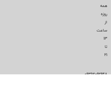
همه
روزه
از
ساعت
13
تا
21
09362092948
محصول مورد
علاقت رو پیدا
نکردی!؟