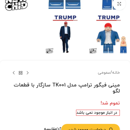
بزرگنمایی تصویر
خانه
/
عمومی
مینی فیگور ترامپ مدل TK001 سازگار با قطعات
لگو
تموم شد!
در انبار موجود نمی باشد
مقایسه
درخواست موجود شدن