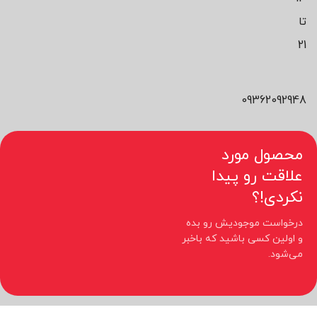
تا
21
09362092948
محصول مورد
علاقت رو پیدا
نکردی!؟
درخواست موجودیش رو بده
و اولین کسی باشید که باخبر
می‌شود.