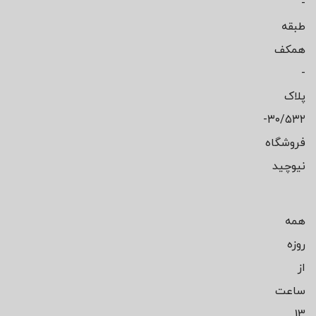
-
طبقه
همکف
-
پلاک
۳۰/۵۳۲-
فروشگاه
نیوچید
همه
روزه
از
ساعت
13