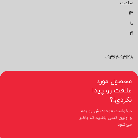
ساعت
13
تا
21
09362092948
محصول مورد
علاقت رو پیدا
نکردی!؟
درخواست موجودیش رو بده
و اولین کسی باشید که باخبر
می‌شود.