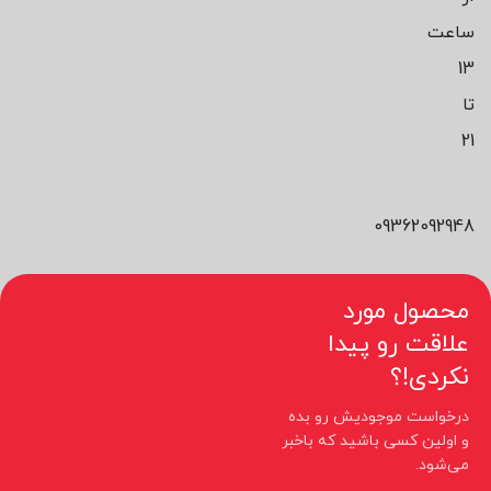
ساعت
13
تا
21
09362092948
محصول مورد
علاقت رو پیدا
نکردی!؟
درخواست موجودیش رو بده
و اولین کسی باشید که باخبر
می‌شود.