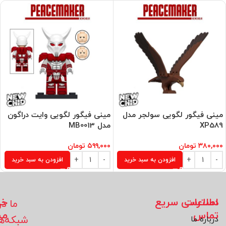
مینی فیگور لگویی سولجر مدل
مینی فیگور لگویی وایت دراگون
XP589
مدل MB0013
۳۸۰,۰۰۰
تومان
۵۹۹,۰۰۰
تومان
افزودن به سبد خرید
افزودن به سبد خرید
اطلاعات
دسترسی سریع
خد
ما در
تماس
مش
شبکه‌ه
درباره ما