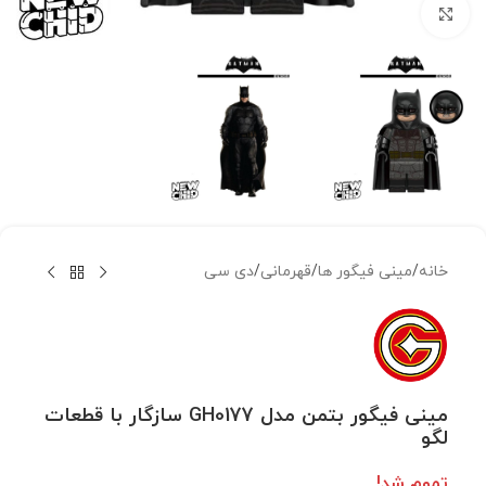
بزرگنمایی تصویر
خانه
/
مینی فیگور ها
/
قهرمانی
/
دی سی
مینی فیگور بتمن مدل GH0177 سازگار با قطعات
لگو
تموم شد!