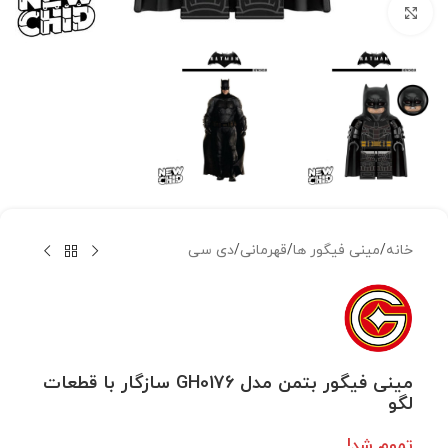
بزرگنمایی تصویر
خانه
/
مینی فیگور ها
/
قهرمانی
/
دی سی
مینی فیگور بتمن مدل GH0176 سازگار با قطعات
لگو
تموم شد!