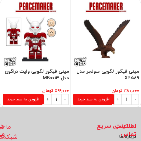
مینی فیگور لگویی سولجر مدل
مینی فیگور لگویی وایت دراگون
XP589
مدل MB0013
۳۸۰,۰۰۰
تومان
۵۹۹,۰۰۰
تومان
افزودن به سبد خرید
افزودن به سبد خرید
اطلاعات
دسترسی سریع
خد
ما در
تماس
مش
شبکه‌ه
درباره ما