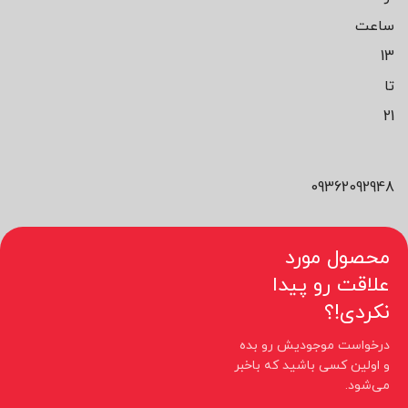
ساعت
13
تا
21
09362092948
محصول مورد
علاقت رو پیدا
نکردی!؟
درخواست موجودیش رو بده
و اولین کسی باشید که باخبر
می‌شود.